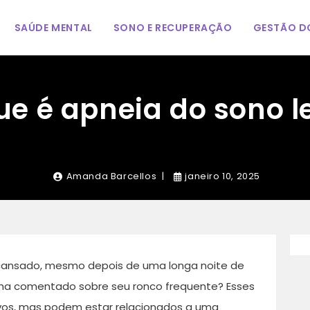
SAÚDE MENTAL
SONO E RECUPERAÇÃO
GESTÃO DO
ue é apneia do sono l
Amanda Barcellos
janeiro 10, 2025
cansado, mesmo depois de uma longa noite de
nha comentado sobre seu ronco frequente? Esses
ivos, mas podem estar relacionados a uma