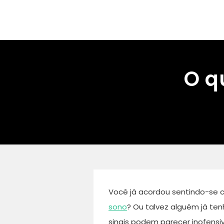
Ir
para
o
conteúdo
O q
Você já acordou sentindo-se 
sono
? Ou talvez alguém já te
sinais podem parecer inofens