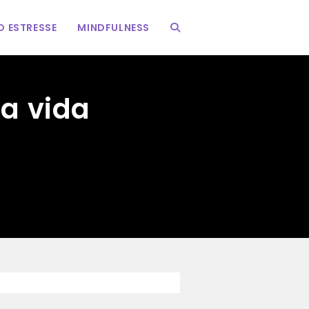
 ESTRESSE
MINDFULNESS
ALTERNAR
PESQUISA
a vida
DO
SITE