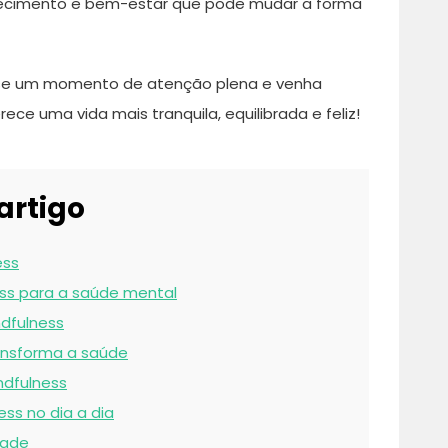
ecimento e bem-estar que pode mudar a forma
a-se um momento de atenção plena e venha
ece uma vida mais tranquila, equilibrada e feliz!
artigo
ess
ess para a saúde mental
dfulness
ansforma a saúde
ndfulness
ss no dia a dia
dade