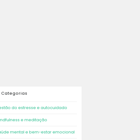
Categorias
stão do estresse e autocuidado
ndfulness e meditação
aúde mental e bem-estar emocional