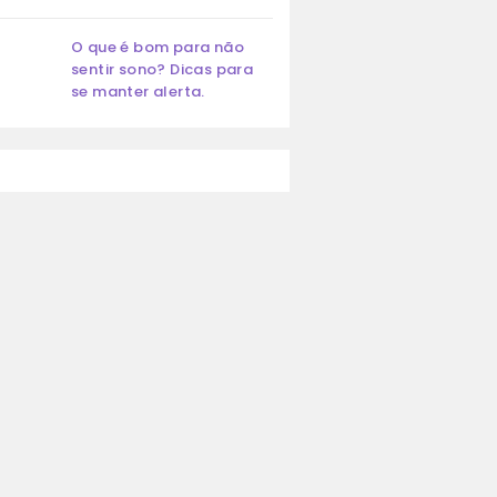
O que é bom para não
sentir sono? Dicas para
se manter alerta.