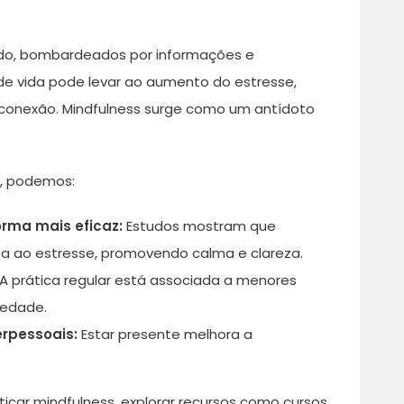
do, bombardeados por informações e
 de vida pode levar ao aumento do estresse,
conexão. Mindfulness surge como um antídoto
a, podemos:
orma mais eficaz:
Estudos mostram que
ta ao estresse, promovendo calma e clareza.
A prática regular está associada a menores
iedade.
erpessoais:
Estar presente melhora a
icar mindfulness, explorar recursos como cursos