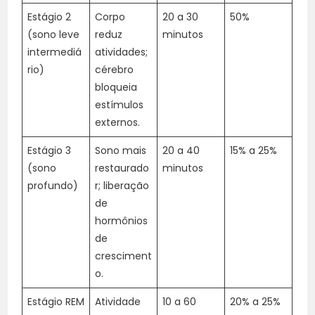
Estágio 2
Corpo
20 a 30
50%
(sono leve
reduz
minutos
intermediá
atividades;
rio)
cérebro
bloqueia
estímulos
externos.
Estágio 3
Sono mais
20 a 40
15% a 25%
(sono
restaurado
minutos
profundo)
r; liberação
de
hormônios
de
cresciment
o.
Estágio REM
Atividade
10 a 60
20% a 25%