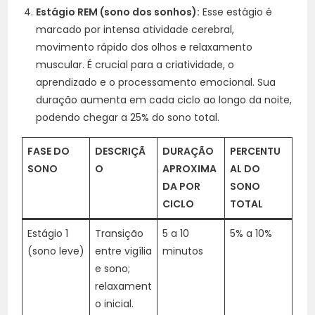
Estágio REM (sono dos sonhos):
Esse estágio é
marcado por intensa atividade cerebral,
movimento rápido dos olhos e relaxamento
muscular. É crucial para a criatividade, o
aprendizado e o processamento emocional. Sua
duração aumenta em cada ciclo ao longo da noite,
podendo chegar a 25% do sono total.
FASE DO
DESCRIÇÃ
DURAÇÃO
PERCENTU
SONO
O
APROXIMA
AL DO
DA POR
SONO
CICLO
TOTAL
Estágio 1
Transição
5 a 10
5% a 10%
(sono leve)
entre vigília
minutos
e sono;
relaxament
o inicial.