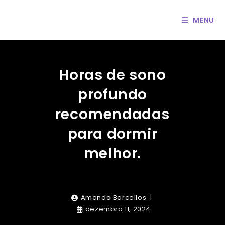
Ir
para
MENU
o
conteúdo
Horas de sono
profundo
recomendadas
para dormir
melhor.
Amanda Barcellos
dezembro 11, 2024